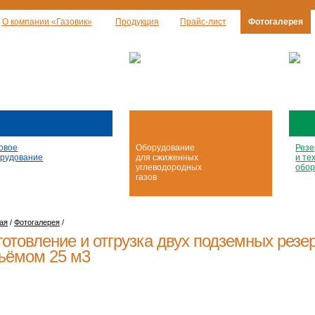
О компании «Газовик»
Продукция
Прайс-лист
Фотогалерея
овое
Оборудование
Резе
рудование
для сжиженных
и те
углеводородных
обор
газов
ая
/
Фотогалерея
/
готовление и отгрузка двух подземных резе
ъёмом 25 м3