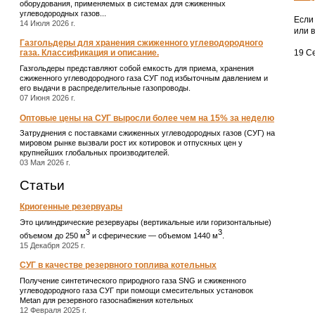
оборудования, применяемых в системах для сжиженных
углеводородных газов...
Если
14 Июля 2026 г.
или 
Газгольдеры для хранения сжиженного углеводородного
19 Се
газа. Классификация и описание.
Газгольдеры представляют собой емкость для приема, хранения
сжиженного углеводородного газа СУГ под избыточным давлением и
его выдачи в распределительные газопроводы.
07 Июня 2026 г.
Оптовые цены на СУГ выросли более чем на 15% за неделю
Затруднения с поставками сжиженных углеводородных газов (СУГ) на
мировом рынке вызвали рост их котировок и отпускных цен у
крупнейших глобальных производителей.
03 Мая 2026 г.
Статьи
Криогенные резервуары
Это цилиндрические резервуары (вертикальные или горизонтальные)
3
3
объемом до 250 м
и сферические ― объемом 1440 м
.
15 Декабря 2025 г.
СУГ в качестве резервного топлива котельных
Получение синтетического природного газа SNG и сжиженного
углеводородного газа СУГ при помощи смесительных установок
Metan для резервного газоснабжения котельных
12 Февраля 2025 г.