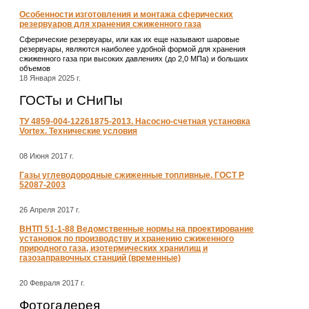
Особенности изготовления и монтажа сферических
резервуаров для хранения сжиженного газа
Сферические резервуары, или как их еще называют шаровые
резервуары, являются наиболее удобной формой для хранения
сжиженного газа при высоких давлениях (до 2,0 МПа) и больших
объемов
18 Января 2025 г.
ГОСТы и СНиПы
ТУ 4859-004-12261875-2013. Насосно-счетная установка
Vortex. Технические условия
08 Июня 2017 г.
Газы углеводородные сжиженные топливные. ГОСТ Р
52087-2003
26 Апреля 2017 г.
ВНТП 51-1-88 Ведомственные нормы на проектирование
установок по производству и хранению сжиженного
природного газа, изотермических хранилищ и
газозаправочных станций (временные)
20 Февраля 2017 г.
Фотогалерея